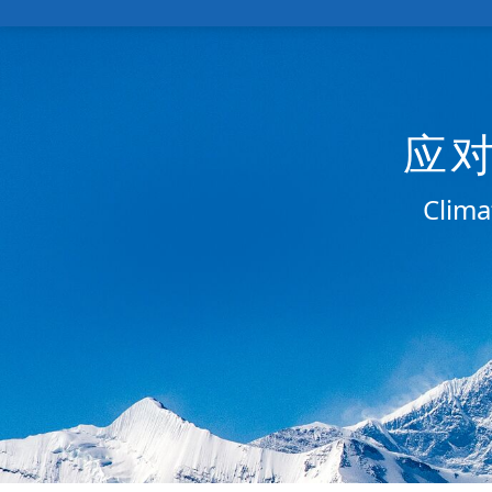
应
Clima