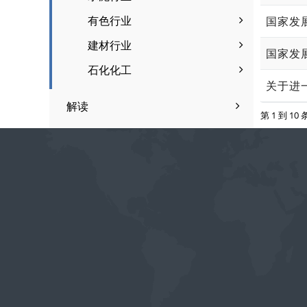
有色行业
国家发
建材行业
石化化工
关于进
解读
第 1 到 10