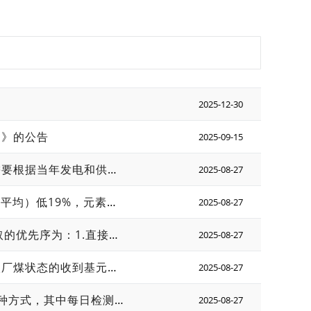
2025-12-30
）》的公告
2025-09-15
核查汇总表中，产品类别这一列是数据质量控制计划中带出来的，需要根据当年发电和供热实际情况重新选吗？有供热量的选热电联产，没有供热量的选纯凝发电，有的电厂，去年没有供热需求，选的纯凝发电，第二年有供热了，就要改成热电联产吗？
2025-08-27
企业2023年3月外检报告低位发热量比企业自测低位发热量（月加权平均）低19%，元素碳比前后月份低约23%。企业自查并对比前后月份入炉煤和入厂煤自测低位发热量数据都没发现问题，采制样缩分记录齐全，且煤供应商和煤质未发生变化，这种情况下企业3月外检报告元素碳是否可以采信，3月低位发热量和元素碳应该怎么取值？
2025-08-27
对于供热量的核算及数据来源，《核算指南》9.2.2.4中规定数据获取的优先序为：1.直接计量的热量数据，优先采用热源侧计量数据；2.结算凭证上的数据。《核查指南》中规定，对于有汽轮机间接供热，且无蒸汽计量装置的，供热量可由热网循环水供水、回水、补水及热网加热器效率折算得出。 我省一企业，为汽轮机间接供热，且无蒸汽计量，仅在换热站出口处安装热表对热量进行计量，请问是按照《核算指南》中，直接使用计量数据，还是可以按照《核查指南》中由换热器换热效率折算得到。
2025-08-27
广东长青（集团）满城热电有限公司因上煤前掺烧生物质，故选用入厂煤状态的收到基元素碳，企业每个月集中从2-3个供应商处签定购煤合同，每日通过货车将不同供应商的煤样送入厂内，在煤仓将不同供应商的煤样分别存放。企业取样测定收到基元素碳的方式为：每月针对不同供应商取样一次，在厂内煤仓即将装满前，从煤仓内针对不同供应商分别取煤样，送CNAS机构分开检测煤样，而非从每月每辆入厂车的煤取样，制作月缩分送检，存在某一供应商某一批次煤跨月运送至厂内的情况（如当月取样的煤样，可能是上月的入厂煤）。而企业测定的收到基水分为：每辆入厂车的煤都取样检测。请问此种方式检测的收到基元素碳含量能否采信？如采信，与企业自测的收到基水分如何对应？
2025-08-27
企业的燃煤元素碳含量有每日检测、每批次检测、每月缩分样检测3种方式，其中每日检测与每月缩分样检测均需每日入炉煤样品，企业无入炉煤计量，故只能采用每批次检测。企业每4至7车取一次样，混合后以每月为1批次的原则将入厂煤送外检。核查机构现场发现1个月内，存在1至4个供应商，且同一供应商入厂煤有隔日进场的不连续情况，入厂煤按每月为1批的原则选取与企业实际情况不符，无法获得月度加权平均元素碳含量。请问企业的燃煤元素碳含量选取每月1批次可否被接受？ （若被接受，可直接用企业实测值计算结果。若不被接受，采用燃煤低位热值*单位热值含碳量计算元素碳含量。燃煤热值企业自测，单位热值含碳量取指南默认值取0.03085tC/GJ。燃煤低位热值检测见问题796）
2025-08-27