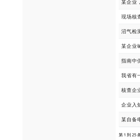
沼气检
第 1 到 25