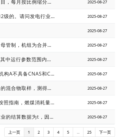
某企业，每日入炉煤采样后，仅自检内水和外水，入炉煤未测其它项目，每月按比例缩分制得月度缩分样，送外部检验。月度缩分样管理现场核查存在以下不规范： 1）企业提供的《XXX公司 采样操作手册》，手册为入厂煤采样方法，不涉及入炉煤采样内容，无入炉煤采用方案； 2）企业每日入炉煤采用人工采样，每天三个班次固定时间采用铁铲铲1500g，采样量和采样频次不完全符合GB/T475人工采样标准要求； 3）企业提供了 2023 年度每月月度综合样的制样记录，制样按照每日入炉煤比例缩分后制得月度综合样。企业提供了 2023 年全年月度综合样寄样的快递单号、送样台账、付款凭证，证据链完整。 4）技术工作组现场查阅了入炉煤制样设备放置处，为一楼梯转角，无单独房间，设备未放置在不锈钢板上，无筛网，不符合GB/T474 标准要求； 5）现场查看企业全水检测房间，采用两步法，但做完外水后需进一步制样，实验室仅一把锤子，无筛网，做内水的样品通过肉眼判断粒径； 6）技术工作组现场查看了 2023 年月度综合样的留样，采用透明玻璃罐存放在某一配电房中，无标签标识，无法辨认是否为2023年月度缩分样。 请问根据以上情况，该企业月度缩分样元素碳含量是否可以采用？如不能采用，由于企业未每日实测月度缩分样，是否可以采用入厂煤低位发热量和单位热值含碳量缺省值进行排放量计算？
2025-08-27
现场核查时发现电厂使用的皮带秤的准确度等级有0.5级，也有1级和2级的。请问发电行业对入炉煤计量皮带秤是否有最低准确度等级的要求？
2025-08-27
2025-08-27
某企业碱回收锅炉按照专家意见算化石燃料掺烧生物质机组，因为是母管制，机组为合并填报，但是燃煤锅炉和碱回收锅炉的锅炉效率不一致，在计算掺烧比和填报企业年报时应该怎样处理？
2025-08-27
指南中供热量焓值获取方式a)级为实测值或运行参数范围内经验值，其中运行参数范围内经验值应如何进行判断？1. 可否根据往年某一时段内的实测值进行沿用； 2. 可否根据某一个机组正常工况下做的测试数据进行确认（不是每年每个机组都做测试）； 3. 是否在设计值范围内（不大于设计值）的都可以认定。
2025-08-27
我省有一家发电企业，企业委托检测机构A开展元素碳分析，但检测机构A不具备CNAS和CMA认可的检测资质，因此检测机构A将样品委托给检测机构B和检测机构C进行检测（检测机构B和C分别具有相应的检测资质），由检测机构B出具水分、低位发热量、全硫、灰分挥发分固定碳等的分析结论；由检测机构C出具干燥基含碳量和干燥基氢含量的分析结论。最后检测机构A将检测机构B和C的结论写于自家出具的报告中。请问该情况下能否采用检测机构A中相关数据核算企业收到基元素碳含量？
2025-08-27
核查企业化石燃料排放时，发现在皮带秤上取样时是对石子煤与燃煤的混合物取样，测得的热值也是石子煤与燃煤的混合物的热值。 现场核查后，企业告知石子煤与燃煤的混合物在给煤机处进行筛分，只有燃煤入炉，无法磨碎的石子煤在给煤机处筛出后最终未入炉（有外售发票）。企业认为燃煤消耗量应减去石子煤消耗量。 核查组认为企业在皮带秤上取样时，燃料状态为石子煤与燃煤的混合物且未单独对石子煤和燃煤进行检测，无水分、低位发热量及元素碳等相关材料。 (1)若企业能证明给煤机确实筛出石子煤，能否进行扣除？ (2)若能扣除，入炉量（仅燃煤）和入炉煤热值（石子煤与燃煤的混合物）不匹配，如何扣除？是否有石子煤的元素碳含量及低位发热量缺省值？
2025-08-27
企业入炉煤只有一条公用皮带秤，2个机组的燃煤量通过拆分确定。按照指南，燃煤消耗量应按照汽轮机进汽量比例进行拆分。企业称进汽量计量不准，计量设施难以校准，目前采用如下方式拆分：①企业通过反算法计算得到各机组供热媒耗。②各机组有单独计量供热量，以各机组日供热量、月度平均供热煤耗、日入炉煤低位热值计算获得各机组日供热原煤量。③机组日升煤总量扣除各机组日供热用煤后，以各机组日发电量为权重，拆分发电用煤。④各机组日供热用煤和发电用煤加和，即得到机组日用煤量。请问以上拆分方式是否可行？是否需要整改？
2025-08-27
某自备电厂，天然气由另一家公司提供，企业的天然气为气态，但企业的结算数据为t，因检测报告未体现检测标准，最终的单位热值含碳量和低位发热量采用缺省值。 问题：全国碳市场（自备电厂），企业的天然气计算时，应该采用液化天然气（t，氧化率采用98%）还是天然气（需要将 t 转换为 万m³，密度如何取值？ ，氧化率采用99%），具体应该采用哪一种？
2025-08-27
上一页
1
2
3
4
5
...
25
下一页