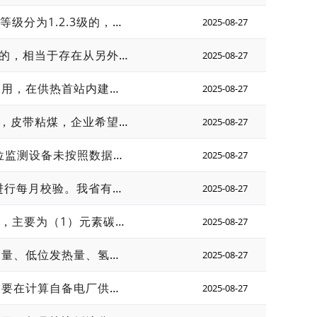
对于供热相关计量器具的校准，存在如下问题： 1、热量表的准确度等级分为1.2.3级的，如果未做校准或延迟校准，其计量出来的数据，如何处理？ 2、对于蒸汽主管道安装流量计，由于管道直径较大或由于全年运行，所安装的计量表无法拆表校准，其计量出来的数据，如何处理？
2025-08-27
1、某企业的自备电厂有4台锅炉，其中2台属于另一家独立法人公司的，相当于存在从另外一家独立法人外购蒸汽用于发电的情况，个别月份存在外购热量大于外供热量，导致供热量和供热比为负数，往年处理方式为直接以负数计，但是存在一个问题是年报年度数据包括了外购为负数的部分，供热比计算不准确。是否需要单独刨除外购热计算，该计算方式系统填报不支持；或者是否通过自己锅炉和外购锅炉的产气对发电量和供热量进行拆分，这样子可以规避负数的问题，但是该处理方式与往年不一致，且对配额影响会较大。 2、某企业的自备电厂，企业2022年是全年采用入厂煤量来核查的。2023年核查后，省工作组要求企业2023年1-4月采用入厂煤来填报，5-12进行整改，采用入炉煤数据来填报；2024年核查时，鼎丰纸业的入炉煤皮带秤数据偏差过大，甚至存在皮带秤的量大于入场煤的量。因为企业基本上是用多少煤买多少煤，所以企业仍采用盘库数据计算月度耗煤量，计算方法如下：月初盘库量+外购量-月末盘库量=得到全月的耗煤量。此外电厂每日入炉煤煤量是通过产热量反推出来，月缩分样是按照反推回来的上煤量进行缩分的外委检测得。 如严格按照指南要求按皮带秤计量煤量进行计算的话，存在几个问题：①企业掺烧生物质的热量占比为负数，可按照0来算（按照企业的方法算也是小于10的）②存在皮带秤的量大于入场煤+煤库存的量③月缩分样比例不符合要求。 请问怎么解决？
2025-08-27
我省一家发电企业，原有两台汽轮发电机组。为实现蒸汽能量梯级利用，在供热首站内建设 3台12MW背压汽轮发电机。新建背压机组采用原有的#1、#2汽轮机中压缸抽汽进行发电供热。 问题1： 3台12MW背压机组是否应纳入核查边界？ 问题2： 因3台背压汽轮发电机组汽源取至原有机组中压缸排汽，因此3台背压机组的发电量、供热量是应计入原有#1、#2机组发电量、供热量中，还是3台机组计算自身的发电量供热量。 如计入原有#1、#2机组中，3台背压机组运行小时数如何处理。 如不计入原有机组中，由于3台背压机组利用原有机组排汽发电供热，没有化石燃料消耗量，那么排放量如何计算？是否是无排放量？还是与原有2台机组合并填报。
2025-08-27
入炉煤皮带计量数据，超过盘库消耗量7315t，原因是煤炭水分影响，皮带粘煤，企业希望能将原来入炉煤改为入厂煤盘库消耗量。查看企业22年度初版质控计划，采用入炉煤计量，22年度核查结论也是以入炉煤计量数据。
2025-08-27
《企业温室气体排放核查技术指南 发电设施》指出，若重点排放单位监测设备未按照数据质量控制计划进行校准，核查组采用保守的方式确定活动数据和生产数据，保守处理时会涉及监测频次和规定准确度的确认。但目前《企业温室气体排放核算与报告指南 发电设施》中除了对“燃煤消耗量”明确规定了相关监测设备的准确度，其余活动数据（燃油/燃气消耗量/外购电量）和生产数据（发电量/供热量）相关的计量设备均未明确提出准确度要求。请问是否可以认为对除燃煤消耗量以外的参数相关监测设备的准确度不做要求？如果有具体要求，参照的又是什么标准？是按GB/T 21369 《火力发电企业能源计量器具配备和管理要求》来确定相关准确度要求吗？
2025-08-27
根据《核算指南》6.2.1.1有关要求，皮带秤应采用循环链码或实煤进行每月校验。我省有企业存在如下情况： 1.皮带秤每季度送外进行校准，2023年度全年在校准有效期内，并有校准报告；正常生产时每天进行皮带秤自校（非链码），但每月未开展实煤或链码校验； 2.皮带秤每月使用挂码进行校验，符合《GB/T 7721连续累计自动衡器（皮带秤）》中“9.3.1 采用挂码、链码等模拟载荷装置模拟物料通过皮带的方式进行的试验”有关要求，符合《核查指南》中6.2.1.3有关要求。 请问以上情况，皮带秤计量数据是否可以采信（不按照《核查指南》进行保守性处理）？
2025-08-27
1.某造纸自备电厂，企业入炉煤月度缩分样存在采制样不规范的情况，主要为（1）元素碳制样粒径不是0.2mm，第三方检测单位要求企业寄送原始煤样，并表示二次制样测元素碳，不会影响元素碳检测精度。（2）月度缩分样无交接流转记录，企业无纸质交接流转记录，但有每月寄送缩分样的快递单号和热电部门的快递申请流程。其检测频次及检测单位的资质均满足要求，也有正比入炉煤的记录，但现场访问中发现实际缩分样制备未称量每日样品量。（3）将入厂煤（热值检测比较规范）方式统计出的化石燃料消耗热量，与月度缩分样热值（根据元素碳外检报告进行换算）统计结果进行比对，二者偏差为百分之一以内。经过比对分析，送检的月度缩分样整体代表性较好，偏差率在合理范围。此种情况下，企业的元素碳外检报告，是否可以采纳？ 2.若元素碳不认可，但同时企业入炉煤按照GB212对入炉煤热值开展自测，实验室现有检测设备的配备无法满足GB213的相关要求。企业入厂煤有结算取样、外检且入厂煤的热值检测符合要求，外检入厂煤热值与入炉煤检测热值偏差1%以内，在企业不具备入炉煤检测条件（检测设备配备不足）的情况下，核算碳排放时可否采用入厂煤的热值检测结果？若采用元素碳和热值双缺省值严重偏离企业真实排放情况，是否可以采用入厂煤热值以及缺省单位热值含碳量计算，与企业实际情况比较吻合。
2025-08-27
按照《核查指南》要求，元素碳检测报告应同时包含样品的元素碳含量、低位发热量、氢含量、全硫、水分等参数的检测结果。我省部分企业在2023年初（多数为1-3月），元素碳检测报告仅包含元素碳、氢、水分项目，缺乏低位发热量与全硫数据的检测，其他均符合指南要求，请问涉及月份的检测报告是否可被认可？
2025-08-27
化工企业自备电厂，利用化工余热加热给水，请问该部分热量是否需要在计算自备电厂供热量中扣除？
2025-08-27