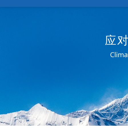
应
Clima