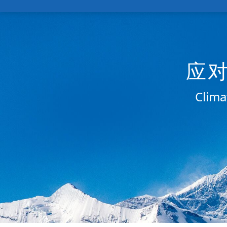
应
Clima