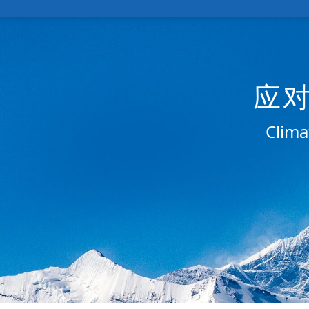
应
Clima