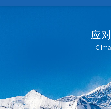
应
Clima