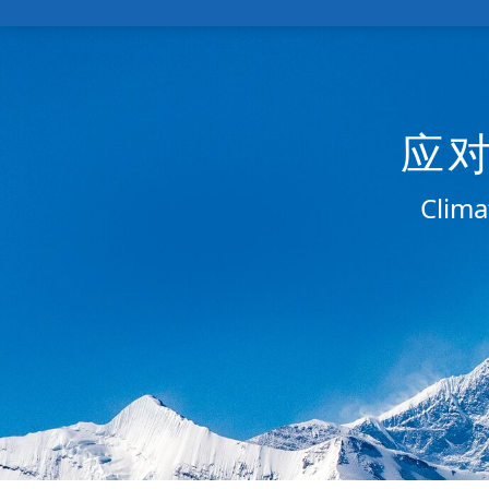
应
Clima