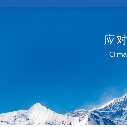
应
Clima