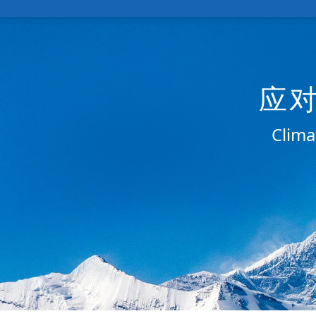
应
Clima